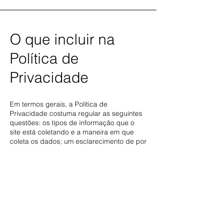
O que incluir na
Política de
Privacidade
Em termos gerais, a Política de
Privacidade costuma regular as seguintes
questões: os tipos de informação que o
site está coletando e a maneira em que
coleta os dados; um esclarecimento de por
que o site está coletando esses tipos de
informação; quais são as práticas do site
quanto a compartilhamento das
informações com terceiros; modos em que
seus visitantes e clientes podem exercer
seus direitos de acordo com a legislação
de privacidade relevante; as práticas
específicas quanto a coleta de dados de